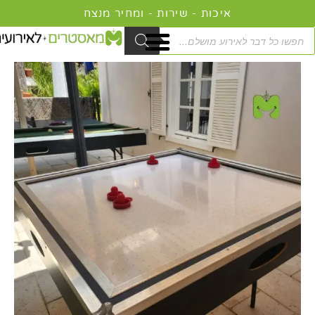
ילוג
תוכן
Product
searc
כמות
המחיר
המחיר
של
המקורי
הנוכחי
שולחן
היה:
הוא:
הוקי
449.00 ₪.
549.00 ₪.
ל4
משתתפים