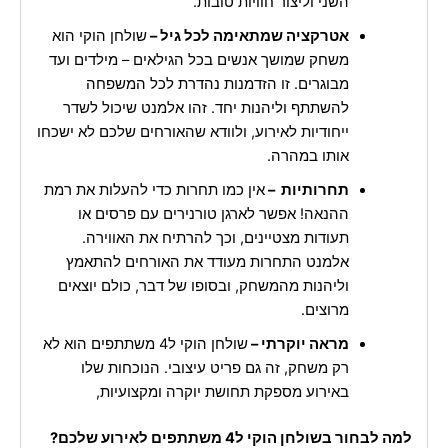
השני וליצור חוויות טובות.
אטרקציה שמתאימה לכל גיל –
שולחן הוקי הוא
משחק שמושך אנשים בכל הגילאים – מילדים ועד
מבוגרים. זו הזדמנות נהדרת לכל המשפחה
להשתתף וליהנות יחד. זהו אלמנט שיכול לשדר
ייחודיות לאירוע, ולוודא שהאורחים שלכם לא ישכחו
אותו במהרה.
תחרותיות –
אין כמו תחרות כדי להעלות את רמת
ההנאה! אפשר לארגן טורנירים עם פרסים או
תעודות מצטיינים, וכך להרתיח את האווירה.
אלמנט התחרות מעודד את האורחים להתאמץ
וליהנות מהמשחק, ובסופו של דבר, כולם יוצאים
מרוצים.
מראה יוקרתי –
שולחן הוקי ל4 משתתפים הוא לא
רק משחק, זה גם פריט עיצובי. הנוכחות שלו
באירוע מספקת תחושת יוקרה ומקצועיות,
למה לבחור בשולחן הוקי ל4 משתתפים לאירוע שלכם?