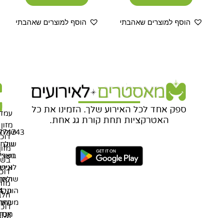
הוסף למוצרים שאהבתי
הוסף למוצרים שאהבתי
מ
ת
מ
בניית
אתרים
ח
ש
ספק אחד לכל האירוע שלך. הזמינו את כל
עמדו
האטרקציות תחת קורת גג אחת.
מזון
שולחנ
774743
דוכנ
שוק
שלחו
מזון
בשרי
וואצ'
בשר
נגיש
לאירו
דוכנ
שולחן
האת
מזון
הוקי
תקנו
חלב
האת
משתתפ
דוכנ
מכונ
אודו