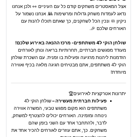
אצל המאסטרים משחקים קודם כל עם העיניים 👀 ולכן אנחנו
נדאג לעמדות משחק גדולות ומרשימות 🎱. אנחנו נשמור על
ניקיון 🧼 ונכין הכל לשחקנים, כך שאתם תוכלו להנות עם
האורחים שלכם 🎉.
שולחן הוקי ל4 משתתפים- מרכז ההנאה באירוע שלכם!
מעודד מפגשים חברתיים, תחרותיות בריאה ונותן לאורחים
הזדמנות ליהנות מרגיעה ופעילות בו זמנית. עם השכרת שולחן
הוקי ל4 משתתפים, אתם מבטיחים חגיגה מלאה בכיף ואווירה
מיוחדת!
יתרונות אטרקציות לאירועים🏆
פעילות חברתית מעשירה –
שולחן הוקי ל4
משתתפים הוא מקום מפגש טבעי, המשרה אווירה
נינוחה ומזמינה. האורחים יכולים להצטרף למשחק,
לדבר, ולהתחבר אחד עם השני בזמן שהם
משחקים. כך, אתם עוזרים לאורחים להכיר אחד את