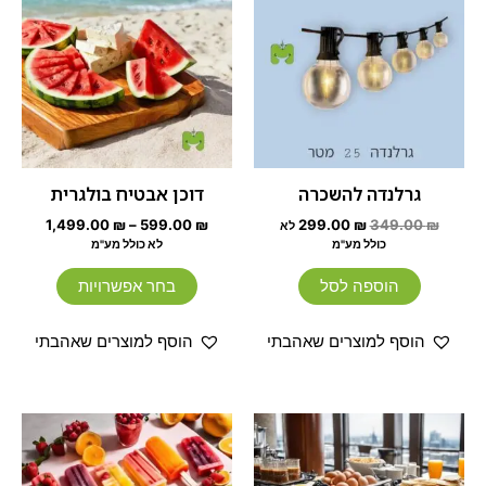
היה:
הוא:
349.00 ₪.
299.00 ₪.
יש
עד
מספר
סוגים.
ניתן
לבחור
את
האפשרוי
גרלנדה להשכרה
דוכן אבטיח בולגרית
בעמוד
1,499.00
₪
–
599.00
₪
299.00
₪
349.00
₪
לא
המוצר
כולל מע"מ
לא כולל מע"מ
הוספה לסל
בחר אפשרויות
הוסף למוצרים שאהבתי
הוסף למוצרים שאהבתי
טווח
טווח
למוצר
למוצר
מחירים:
מחירים:
זה
זה
עד
יש
יש
עד