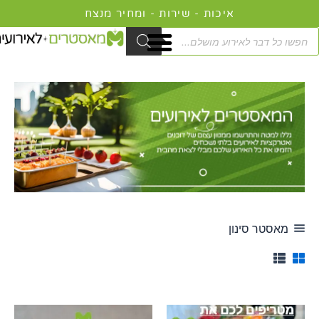
ילוג
תוכן
Product
searc
מאסטר סינון
טווח
טווח
למוצר
למוצר