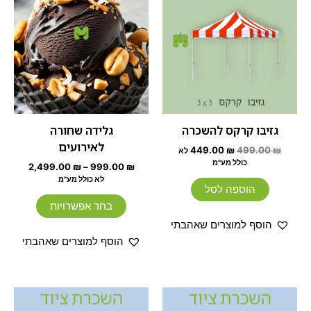
זה
היה:
הוא:
499.00 ₪.
449.00 ₪.
יש
עד
מספר
סוגים.
ניתן
לבחור
את
האפשרוי
גזיבו קרקס להשכרה
גלידה שחורה
בעמוד
לאירועים
449.00
₪
499.00
₪
לא
המוצר
כולל מע"מ
2,499.00
₪
–
999.00
₪
לא כולל מע"מ
הוספה לסל
בחר אפשרויות
הוסף למוצרים שאהבתי
הוסף למוצרים שאהבתי
המחיר
המחיר
המחיר
המחיר
המקורי
הנוכחי
המקורי
הנוכחי