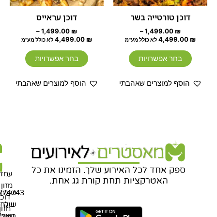
האפשרויות
האפשרוי
דוכן טורטייה בשר
דוכן עראייס
בעמוד
בעמוד
–
1,499.00
₪
–
1,499.00
₪
המוצר
המוצר
4,499.00
₪
4,499.00
₪
לא כולל מע"מ
לא כולל מע"מ
בחר אפשרויות
בחר אפשרויות
הוסף למוצרים שאהבתי
הוסף למוצרים שאהבתי
מ
ת
מ
בניית
אתרים
ח
ש
ספק אחד לכל האירוע שלך. הזמינו את כל
עמדו
האטרקציות תחת קורת גג אחת.
מזון
שולחנ
774743
דוכנ
שוק
שלחו
מזון
בשרי
וואצ'