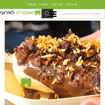
ילוג
איכות - שירות - ומחיר מנצח
תוכן
Product
searc
כמות
טווח
של
מחירים:
דוכן
מיני
עד
מגנום