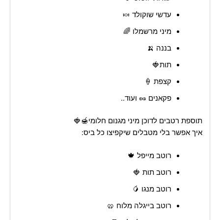
עדשי שוקולד 🍬
מיני מרשמלו 🌈
בננה 🍌
תות🍓
קצפת 🍦
פקאנים 🥜 ועוד..
תוספת רטבים לדוכן מיני מגנום חלומי🍯🍓
איך אפשר בלי מטבלים שיקפיצו כל ביס:
רוטב מייפל 🍁
רוטב תות 🍓
רוטב מנגו 🥭
רוטב בייגלה מלוח 🥨