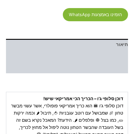
הזמינו באמצעות WhatsApp
תיאור
מידע נוסף
חוות דעת (0)
דוכן סלופי ג'ו – הכריך הכי אמריקאי שיש!
דוכן סלופי ג'ו 🍔 הוא כריך אמריקאי פופולרי, אשר עשוי מבשר
טחון 🍖 שמבושל עם רוטב עגבניות 🍅, תיבול 🌶️ וכמה ירקות
🥒, כמו בצל 🧅 ופלפלים 🌶️. הידעת? המאכל נקרא בשם זה
בשל העובדה שהבשר הטחון נוטה ליפול אל מחוץ לכריך,