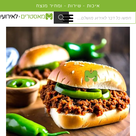
ילוג
איכות - שירות - ומחיר מנצח
תוכן
Product
searc
כמות
טווח
של
מחירים:
דוכן
סלופי
עד
ג'ו