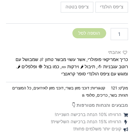
צ'יפס הולנדי
צ'יפס בטטה
הוספה לסל
אהבתי
כריך אמריקאי פופולרי, אשר עשוי מבשר טחון 🍖 שמבושל עם
רוטב עגבניות 🍅, תיבול 🌶️ וירקות 🥒, כמו בצל 🧅 ופלפלים 🌶️.
ומוגש עם ציפס הולנדי סופר קראנצ'י
מק"ט:
121
קטגוריות:
דוכני מזון בשרי
,
דוכני מזון לאירועים
,
כל המוצרים
תגיות:
בשר
,
כריכים
,
סלופי גו
מבצעים והנחות מטורפות 👇
הרוויחו 10% הנחה ברכישה השנייה!
הרוויחו 15% הנחה ברכישה השלישית!
קונים יותר משלמים פחות!