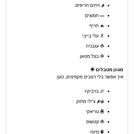
🌶️ זיתים חריפים
🥒 חמוצים
🔥 חריף
🥬 עלי בייבי
🍅
עגבניה
🧅 בצל מטוגן
מגוון מטבלים 🌟
איך אפשר בלי רטבים מקפיצים, כגון:
🍖 ברביקיו
🍯🌶️ צ'ילי מתוק
🍜
טריאקי
🍅
קטשופ
🥫
מיונז