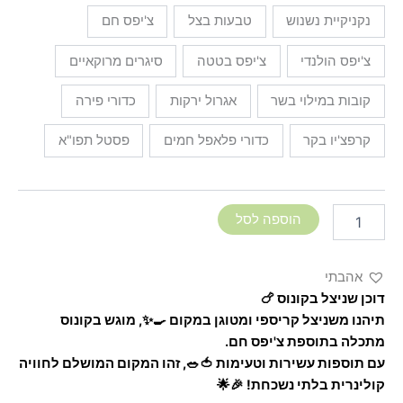
נקניקיית נשנוש
טבעות בצל
צ'יפס חם
צ'יפס הולנדי
צ'יפס בטטה
סיגרים מרוקאיים
קובות במילוי בשר
אגרול ירקות
כדורי פירה
קרפצ'יו בקר
כדורי פלאפל חמים
פסטל תפו"א
הוספה לסל
אהבתי
דוכן שניצל בקונוס 🍗
תיהנו משניצל קריספי ומטוגן במקום 🍳✨, מוגש בקונוס
מתכלה בתוספת צ'יפס חם.
עם תוספות עשירות וטעימות 🍅🥗, זהו המקום המושלם לחוויה
קולינרית בלתי נשכחת! 🎉🌟