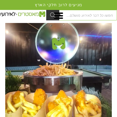
ילוג
מגיעים לרוב חלקי הארץ
תוכן
Product
searc
כמות
טווח
של
מחירים:
דוכן
שניצל
עד
בקונוס