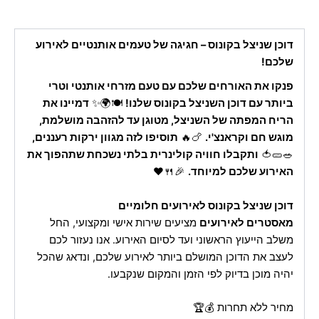
דוכן שניצל בקונוס – חגיגה של טעמים אותנטיים לאירוע
שלכם!
פנקו את האורחים שלכם עם טעם מזרחי אותנטי וטרי
ביותר עם דוכן השניצל בקונוס שלנו!
🍽️🌍✨
דמיינו את
הריח המפתה של השניצל, מטוגן עד להזהבה מושלמת,
מוגש חם וקראנצ'י.
🍗🔥
תוסיפו לזה מגוון ירקות רעננים,
🥗🥒🍅
ותקבלו חוויה קולינרית בלתי נשכחת שתהפוך את
האירוע שלכם למיוחד.
🎉🍴❤️
דוכן שניצל בקונוס לאירועים חלומיים
מאסטרים לאירועים
מציעים שירות אישי ומקצועי, החל
משלב הייעוץ הראשוני ועד לסיום האירוע. אנו נעזור לכם
לעצב את הדוכן המושלם ביותר לאירוע שלכם, ונדאג שהכל
יהיה מוכן בדיוק לפי הזמן והמקום שנקבעו.
מחיר ללא תחרות 💰🏆