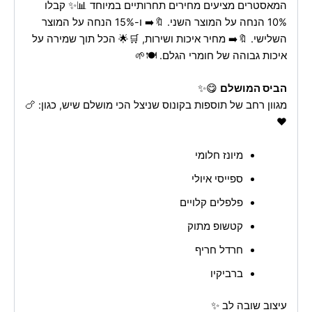
המאסטרים מציעים מחירים תחרותיים במיוחד 📊✨ קבלו
10% הנחה על המוצר השני. 🔖➡️ ו-15% הנחה על המוצר
השלישי. 🔖➡️ מחיר איכות ושירות, 🛒🌟 הכל תוך שמירה על
איכות גבוהה של חומרי הגלם. 🍽️🌱
הביס המושלם
😋✨
מגוון רחב של תוספות בקונוס שניצל הכי מושלם שיש, כגון: 🍗
❤️
מיונז חלומי
ספייסי איולי
פלפלים קלויים
קטשופ מתוק
חרדל חריף
ברביקיו
עיצוב שובה לב ✨