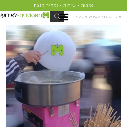
ילוג
איכות - שירות - ומחיר מנצח
תוכן
Product
searc
כמות
טווח
של
מחירים:
דוכן
שערות
עד
סבתא