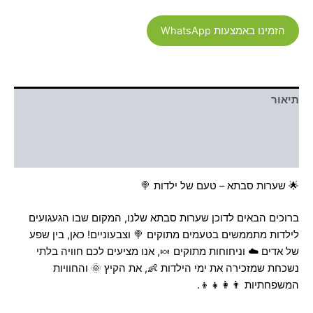
הזמינו באמצעות WhatsApp
תיאור
מידע נוסף
חוות דעת (0)
🌟 שערות סבתא – טעם של ילדות 🍭
ברוכים הבאים לדוכן שערות סבתא שלנו, המקום שבו הגעגועים
לילדות מתממשים בטעמים מתוקים 🍭 וצבעוניים! כאן, בין שפע
של אדים ☁️ וניחוחות מתוקים 🍬, אנו מציעים לכם חוויה בלתי
נשכחת שמזכירה את ימי הילדות 👶, את הקיץ 🌞 והחוויות
המשפחתיות 👨‍👩‍👧‍👦.