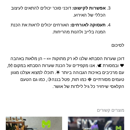
אפשרות לקישוט:
דוכני סוכר יכולים להתאים לעיצוב
הכללי של האירוע.
תעסוקה לאורחים:
האורחים יכולים לראות את הכנת
המנה בלייב ולהנות מהריחות.
לסיכום
דוכן שערות הסבתא שלנו לא רק מתוקות 🍬 – הן מלאות באהבה
❤️ ובמסורת 🕊️. אנו מקפידים על הכנת שערות הסבתא במקום 👐,
עם מרכיבים באיכות הגבוהה ביותר 🌟. תוכלו למצוא אצלנו מגוון
טעמים מסורתיים 🍓 כמו תות, פטל בננה🍋, כמו גם הטעם
הקלאסי שיחזיר כל גיל לילדות של אושר.
מוצרים קשורים
טווח
טווח
למוצר
למוצר
מחירים:
מחירים:
זה
זה