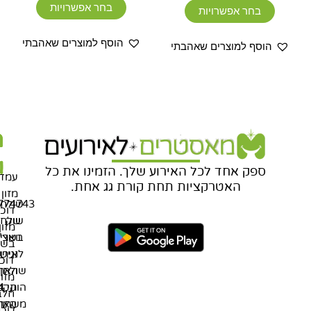
בחר אפשרויות
בחר אפשרויות
הוסף למוצרים שאהבתי
הוסף למוצרים שאהבתי
מ
ת
מ
בניית
אתרים
ח
ש
ספק אחד לכל האירוע שלך. הזמינו את כל
עמדו
האטרקציות תחת קורת גג אחת.
מזון
שולחנ
774743
דוכנ
שוק
שלחו
מזון
בשרי
וואצ'
בשר
נגיש
לאירו
דוכנ
שולחן
האת
מזון
הוקי
תקנו
חלב
האת
משתתפ
דוכנ