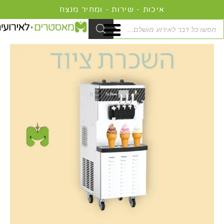
ילוג
תוכן
Product
searc
כמות
המחיר
המחיר
של
המקורי
הנוכחי
מכונת
היה:
הוא:
גלידה
649.00 ₪.
699.00 ₪.
ראש
כפול
להשכרה