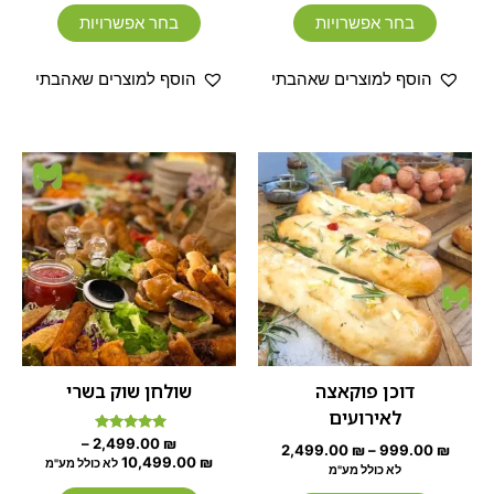
בחר אפשרויות
בחר אפשרויות
הוסף למוצרים שאהבתי
הוסף למוצרים שאהבתי
טווח
טווח
למוצר
למוצר
מחירים:
מחירים:
זה
זה
יש
עד
עד
יש
מספר
מספר
סוגים.
סוגים.
ניתן
ניתן
לבחור
לבחור
את
את
האפשרויות
האפשרוי
דוכן פוקאצה
שולחן שוק בשרי
בעמוד
בעמוד
לאירועים
המוצר
המוצר
דורג
–
2,499.00
₪
2,499.00
₪
–
999.00
₪
5.00
10,499.00
₪
לא כולל מע"מ
מתוך 5
לא כולל מע"מ