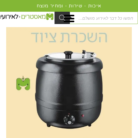
ילוג
איכות - שירות - ומחיר מנצח
תוכן
Product
searc
כמות
המחיר
המחיר
של
המקורי
הנוכחי
מרקייה
היה:
הוא:
חשמלית
199.00 ₪.
249.00 ₪.
להשכרה