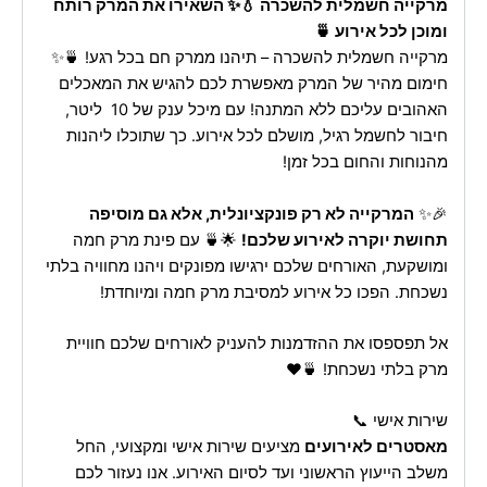
מרקייה חשמלית להשכרה 💧✨ השאירו את המרק רותח
ומוכן לכל אירוע 🍵
מרקייה חשמלית להשכרה – תיהנו ממרק חם בכל רגע! 🍵✨
חימום מהיר של המרק מאפשרת לכם להגיש את המאכלים
האהובים עליכם ללא המתנה! עם מיכל ענק של 10 ליטר,
חיבור לחשמל רגיל, מושלם לכל אירוע. כך שתוכלו ליהנות
מהנוחות והחום בכל זמן!
🎉✨
המרקייה לא רק פונקציונלית, אלא גם מוסיפה
תחושת יוקרה לאירוע שלכם!
🌟🍵 עם פינת מרק חמה
ומושקעת, האורחים שלכם ירגישו מפונקים ויהנו מחוויה בלתי
נשכחת. הפכו כל אירוע למסיבת מרק חמה ומיוחדת!
אל תפספסו את ההזדמנות להעניק לאורחים שלכם חוויית
מרק בלתי נשכחת! 🍵❤️
שירות אישי 📞
מאסטרים לאירועים
מציעים שירות אישי ומקצועי, החל
משלב הייעוץ הראשוני ועד לסיום האירוע. אנו נעזור לכם