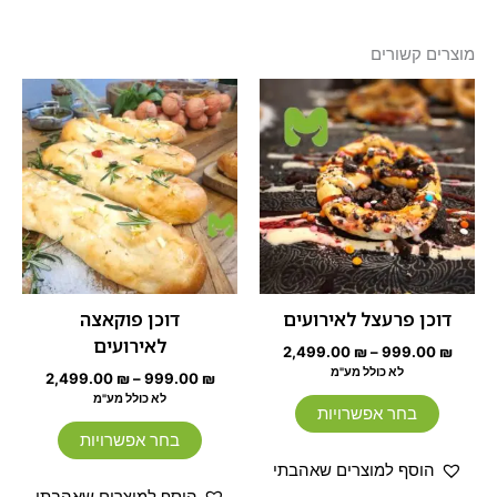
מוצרים קשורים
טווח
טווח
למוצר
למוצר
מחירים:
מחירים:
זה
זה
יש
עד
יש
עד
מספר
מספר
סוגים.
סוגים.
ניתן
ניתן
לבחור
לבחור
את
את
האפשרויות
האפשרוי
דוכן פרעצל לאירועים
דוכן פוקאצה
בעמוד
בעמוד
לאירועים
2,499.00
₪
–
999.00
₪
המוצר
המוצר
לא כולל מע"מ
2,499.00
₪
–
999.00
₪
לא כולל מע"מ
בחר אפשרויות
בחר אפשרויות
הוסף למוצרים שאהבתי