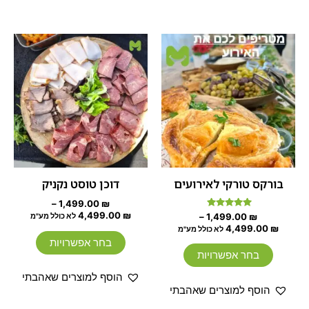
טווח
טווח
למוצר
למוצר
מחירים:
מחירים:
זה
זה
עד
יש
עד
יש
מספר
מספר
סוגים.
סוגים.
ניתן
ניתן
לבחור
לבחור
את
את
האפשרויות
האפשרוי
בורקס טורקי לאירועים
דוכן טוסט נקניק
בעמוד
בעמוד
–
1,499.00
₪
המוצר
המוצר
4,499.00
₪
דורג
–
1,499.00
₪
לא כולל מע"מ
5.00
4,499.00
₪
לא כולל מע"מ
מתוך 5
בחר אפשרויות
בחר אפשרויות
הוסף למוצרים שאהבתי
הוסף למוצרים שאהבתי