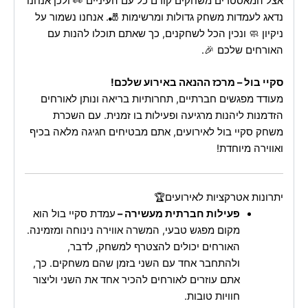
אצל המאסטרים משחקים קודם כל עם העיניים 👀 ולכן אנחנו
נדאג לעמדות משחק גדולות ומרשימות 🎳. אנחנו נשמור על
ניקיון 🧼 ונכין הכל לשחקנים, כך שאתם תוכלו להנות עם
האורחים שלכם 🎉.
סקיי בול – מרכז ההנאה באירוע שלכם!
מעודד מפגשים חברתיים, תחרותיות בריאה ונותן לאורחים
הזדמנות ליהנות מרגיעה ופעילות בו זמנית. עם השכרת
משחק סקיי בול לאירועים, אתם מבטיחים חגיגה מלאה בכיף
ואווירה מיוחדת!
יתרונות אטרקציות לאירועים🏆
פעילות חברתית מעשירה –
עמדת סקיי בול הוא
מקום מפגש טבעי, המשרה אווירה נינוחה ומזמינה.
האורחים יכולים להצטרף למשחק, לדבר,
ולהתחבר אחד עם השני בזמן שהם משחקים. כך,
אתם עוזרים לאורחים להכיר אחד את השני וליצור
חוויות טובות.