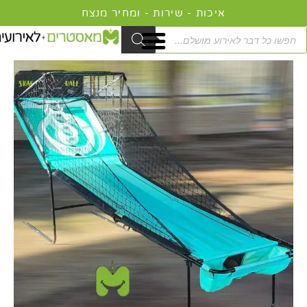
ילוג
תוכן
Product
searc
כמות
המחיר
המחיר
של
המקורי
הנוכחי
סקיי
היה:
הוא:
בול
449.00 ₪.
549.00 ₪.
לאירועים