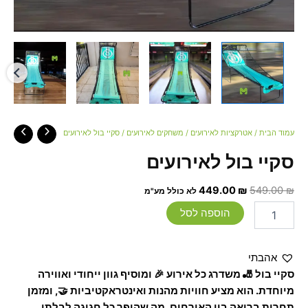
עמוד הבית
/
אטרקציות לאירועים
/
משחקים לאירועים
/ סקיי בול לאירועים
סקיי בול לאירועים
449.00
₪
549.00
₪
לא כולל מע"מ
הוספה לסל
אהבתי
סקיי בול 🎳 משדרג כל אירוע 🎉 ומוסיף גוון ייחודי ואווירה
מיוחדת. הוא מציע חוויות מהנות ואינטראקטיביות 🤝, ומזמן
תחרות בריאה בין האורחים, מה שהופך כל חגיגה לבלתי