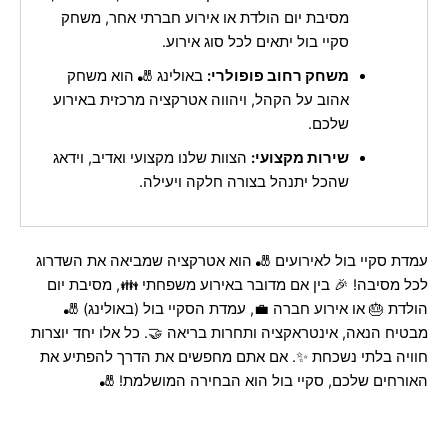
מסיבת יום הולדת או אירוע חברתי אחר, משחק
סקיי בול יתאים לכל סוג אירוע.
משחק רחוב פופולרי:
באולינג 🎳 הוא משחק
אהוב על הקהל, ויהווה אטרקציה מרכזית באירוע
שלכם.
שירות מקצועי:
הצוות שלנו מקצועי ואדיב, וידאג
שהכל יתנהל בצורה חלקה ויעילה.
עמדת סקיי בול לאירועים 🎳 הוא אטרקציה שמביאה את השדרוג
לכל מסיבה! 🎉 בין אם מדובר באירוע משפחתי 👪, מסיבת יום
הולדת 🎂 או אירוע חברה 💼, עמדת הסקיי בול (באולינג) 🎳
מבטיח הנאה, אינטראקציה ותחרות בריאה 🤝. כל אלו יחד יוצרות
חוויה בלתי נשכחת ✨. אם אתם מחפשים את הדרך להפתיע את
האורחים שלכם, סקיי בול הוא הבחירה המושלמת! 🎳