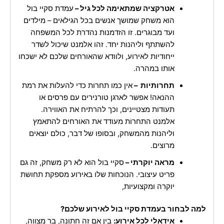
אטרקציה שמתאימה לכל גיל –
עמדת סקיי בול
הוא משחק שמושך אנשים בכל הגילאים – מילדים
ועד מבוגרים. זו הזדמנות נהדרת לכל המשפחה
להשתתף וליהנות יחד. זהו אלמנט שיכול לשדר
ייחודיות לאירוע, ולוודא שהאורחים שלכם לא ישכחו
אותו במהרה.
תחרותיות –
אין כמו תחרות כדי להעלות את רמת
ההנאה! אפשר לארגן טורנירים עם פרסים או
תעודות מצטיינים, וכך להרתיח את האווירה.
אלמנט התחרות מעודד את האורחים להתאמץ
וליהנות מהמשחק, ובסופו של דבר, כולם יוצאים
מרוצים.
מראה יוקרתי –
סקיי בול הוא לא רק משחק, זה גם
פריט עיצובי. הנוכחות שלו באירוע מספקת תחושת
יוקרה ומקצועיות,
למה לבחור בעמדת סקיי בול לאירוע שלכם?
אידאלי לכל אירוע:
בין אם זה חתונה, בר מצווה,