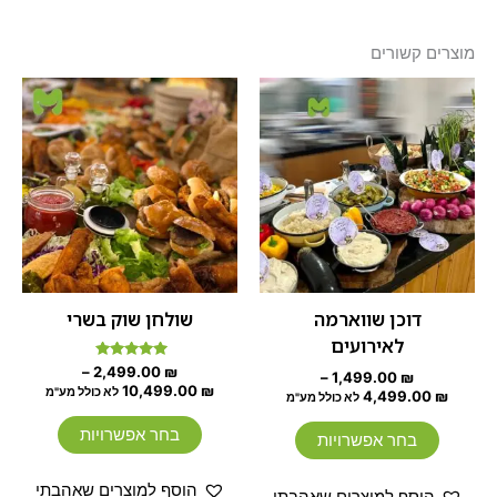
מוצרים קשורים
טווח
טווח
למוצר
למוצר
מחירים:
מחירים:
זה
זה
עד
יש
עד
יש
מספר
מספר
סוגים.
סוגים.
ניתן
ניתן
לבחור
לבחור
את
את
האפשרויות
האפשרוי
דוכן שווארמה
שולחן שוק בשרי
בעמוד
בעמוד
לאירועים
המוצר
המוצר
דורג
–
2,499.00
₪
–
1,499.00
₪
5.00
10,499.00
₪
לא כולל מע"מ
4,499.00
₪
מתוך 5
לא כולל מע"מ
בחר אפשרויות
בחר אפשרויות
הוסף למוצרים שאהבתי
הוסף למוצרים שאהבתי