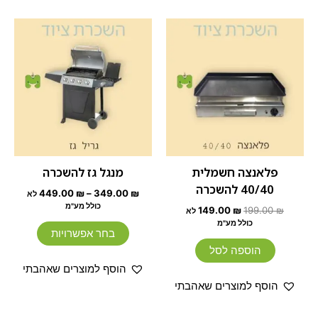
המחיר
המחיר
טווח
למוצר
המקורי
הנוכחי
מחירים:
זה
היה:
הוא:
199.00 ₪.
149.00 ₪.
עד
יש
מספר
סוגים.
ניתן
לבחור
את
האפשרוי
פלאנצה חשמלית
מנגל גז להשכרה
בעמוד
40/40 להשכרה
449.00
₪
–
349.00
₪
לא
המוצר
כולל מע"מ
149.00
₪
199.00
₪
לא
כולל מע"מ
בחר אפשרויות
הוספה לסל
הוסף למוצרים שאהבתי
הוסף למוצרים שאהבתי