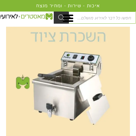
ילוג
איכות - שירות - ומחיר מנצח
תוכן
Product
searc
כמות
המחיר
המחיר
של
המקורי
הנוכחי
ציפסר
היה:
הוא:
6
149.00 ₪.
199.00 ₪.
ליטר
להשכרה