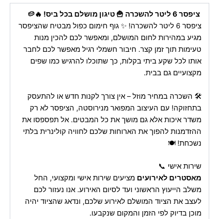
ציפסר 6 ליטר להשכרה 🍟 טיגון מושלם בכל ביס! 🔥🥔
ציפסר 6 ליטר להשכרה! ✨ גוף חימום כפול מבטיח שהציפסר
מגיע במהירות לחום המושלם, ומאפשר לכם להכין מנות
טעימות תוך זמן קצר. חיבור חשמלי רגיל מאפשר לכם לחבר
אותו לכל שקע ביתי בקלות, כך שתוכלו להרגיש כמו שפים
מקצועיים גם בבית.
🛠️ השכרה במחיר מוזל – אין צורך לקנות חדש או להתעסק
בתחזוקה! עם העיצוב המפואר מנירוסטה, הציפסר לא רק
משדר איכות אלא גם מושך את כל המבטים. אל תפספסו את
ההזדמנות להפוך את הארוחות שלכם לחוויה קולינרית בלתי
נשכחת! 🍽️
שירות אישי 📞
מאסטרים לאירועים
מציעים שירות אישי ומקצועי, החל
משלב הייעוץ הראשוני ועד לסיום האירוע. אנו נעזור לכם
לעצב את הציוד המושלם לאירוע שלכם, ונדאג שהציוד יהיה
מוכן בדיוק לפי הזמן והמקום שנקבעו.