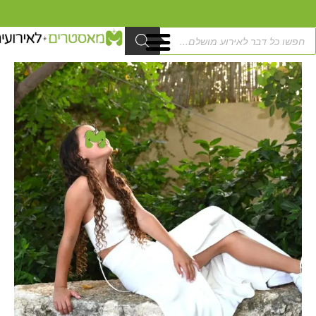
ילוג
מגיעים לרוב חלקי הארץ
תוכן
Product
searc
כמות
טווח
של
מחירים:
צלם
מגנטים
עד
לבת
מצווה