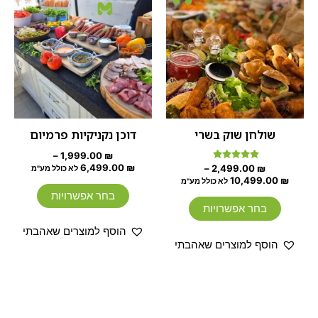
זה
זה
עד
יש
עד
יש
מספר
מספר
סוגים.
סוגים.
ניתן
ניתן
לבחור
לבחור
את
את
האפשרויות
האפשרוי
שולחן שוק בשרי
דוכן נקניקיות פרמיום
בעמוד
בעמוד
–
1,999.00
₪
המוצר
המוצר
6,499.00
₪
דורג
–
2,499.00
₪
לא כולל מע"מ
5.00
10,499.00
₪
לא כולל מע"מ
מתוך 5
בחר אפשרויות
בחר אפשרויות
הוסף למוצרים שאהבתי
הוסף למוצרים שאהבתי