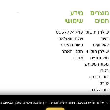
מוצרים
מידע
בניית אתרים
חמים
שימושי
שולחנות שוק
0557774743
בשרי
שלחו וואצ'אפ
לאירועים
נגישות האתר
שולחן הוקי 4
תקנון האתר
משתתפים
אודות
מכונת משחק
רטרו
דוכן בורקס
טורקי
דוכן גלידת
יוגורט
דוכן באן
ר, שיפור חוויית הגלישה, ניתוח שימוש והצגת תוכן מותאם אישית. המשך השימוש
אסאדו