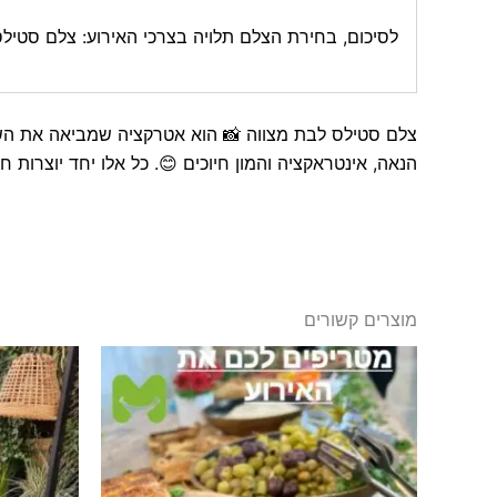
לסיכום, בחירת הצלם תלויה בצרכי האירוע: צלם סטילס
צלם סטילס לבת מצווה 📸 הוא אטרקציה שמביאה את השד
הנאה, אינטראקציה והמון חיוכים 😊. כל אלו יחד יוצר
מוצרים קשורים
טווח
למוצר
מחירים:
זה
עד
יש
מספר
סוגים.