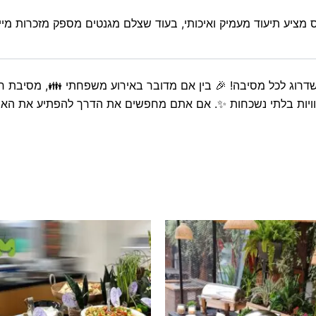
 מציע תיעוד מעמיק ואיכותי, בעוד שצלם מגנטים מספק מזכרות מייד
רוג לכל מסיבה! 🎉 בין אם מדובר באירוע משפחתי 👪, מסיבת ח
ות חוויות בלתי נשכחות ✨. אם אתם מחפשים את הדרך להפתיע את ה
טווח
ט
למוצר
ל
מחירים:
מ
זה
ז
עד
ע
יש
י
מספר
מ
סוגים.
ס