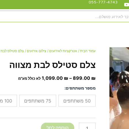
Youtube
Ti
055-777-4743
מגיעים לרוב חלקי הארץ
כמות
טווח
עמוד הבית
/
אטרקציות לאירועים
/
צילום אירועים
/ צלם סטילס לבת 
של
מחירים:
צלם
צלם סטילס לבת מצווה
סטילס
לבת
עד
1,099.00
₪
–
899.00
₪
מצווה
לא כולל מע"מ
מספר משתתפים:
50 משתתפים
75 משתתפים
100 משתתפים
הוספה לסל