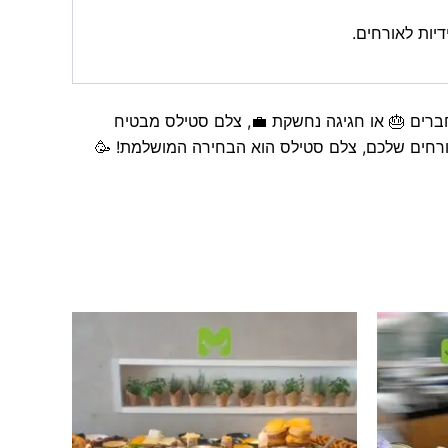
יות לאורחים.
ברים 🎂 או חגיגה נחשקת 💼, צלם סטילס מבטיח
אורחים שלכם, צלם סטילס הוא הבחירה המושלמת! 🥳
ווח
טווח
מוצר
למוצר
חירים:
מחירים:
ה
זה
ד
עד
ש
יש
ספר
מספר
וגים.
סוגים.